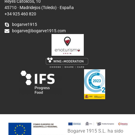
Reyes Católicos, 10
45710 · Madridejos (Toledo) · España
+34 925 460 820
bogarve1915
bogarve@bogarve1915.com
Bogarve 1915 S.L. ha sido