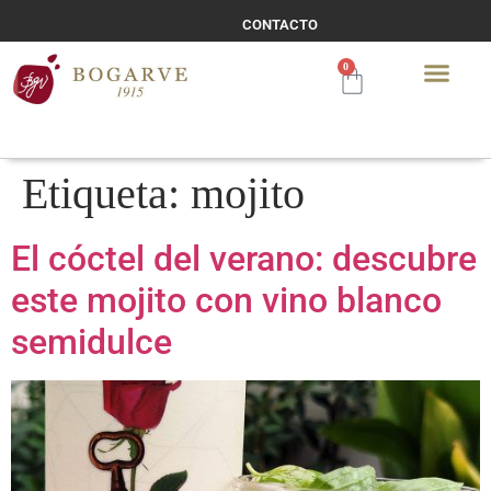
CONTACTO
TIENDA
0
Etiqueta:
mojito
El cóctel del verano: descubre
este mojito con vino blanco
semidulce