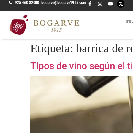
925 460 820
bogarve@bogarve1915.com
INI
Etiqueta:
barrica de r
Tipos de vino según el 