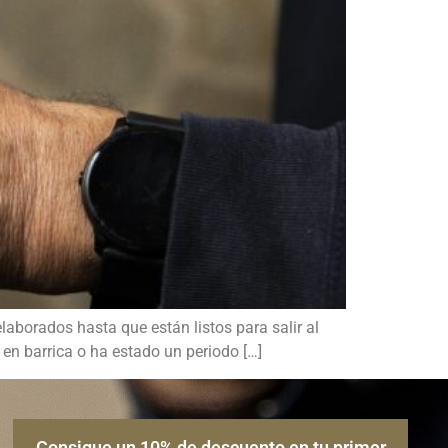
aborados hasta que están listos para salir al
n barrica o ha estado un periodo […]
Consigue un 10% de descuento en tu primer