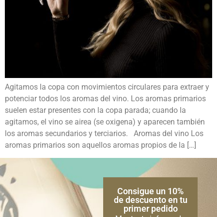
Agitamos la copa con movimientos circulares para extraer y
potenciar todos los aromas del vino. Los aromas primarios
suelen estar presentes con la copa parada; cuando la
agitamos, el vino se airea (se oxigena) y aparecen también
los aromas secundarios y terciarios. Aromas del vino Los
aromas primarios son aquellos aromas propios de la […]
Consigue un 10%
de descuento en tu
primer pedido