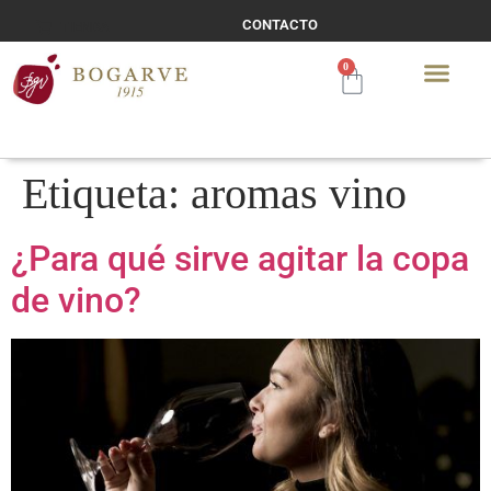
CONTACTO
TIENDA
0
Etiqueta:
aromas vino
¿Para qué sirve agitar la copa
de vino?