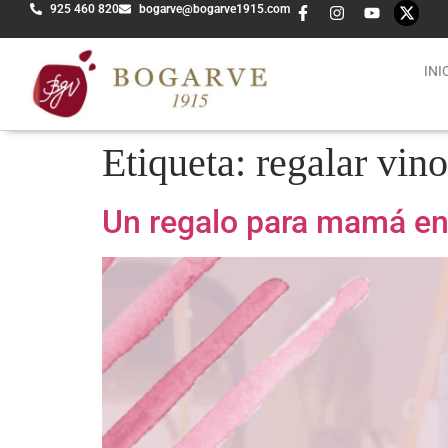
925 460 820
bogarve@bogarve1915.com
INI
Etiqueta:
regalar vino
Un regalo para mamá en