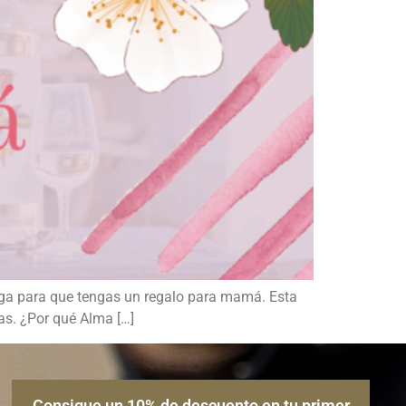
ega para que tengas un regalo para mamá. Esta
as. ¿Por qué Alma […]
Consigue un 10% de descuento en tu primer